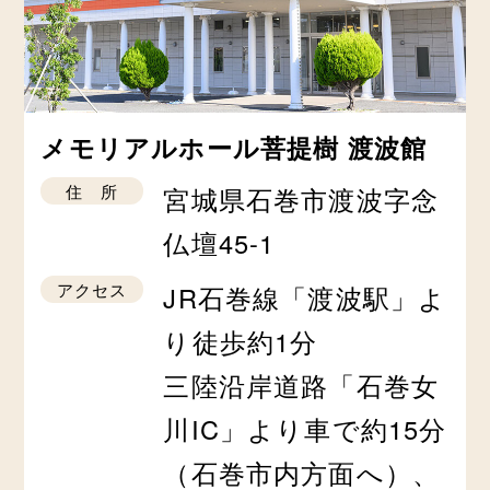
メモリアルホール菩提樹 渡波館
住 所
宮城県石巻市渡波字念
仏壇45-1
アクセス
JR石巻線「渡波駅」よ
り徒歩約1分
三陸沿岸道路「石巻女
川IC」より車で約15分
（石巻市内方面へ）、