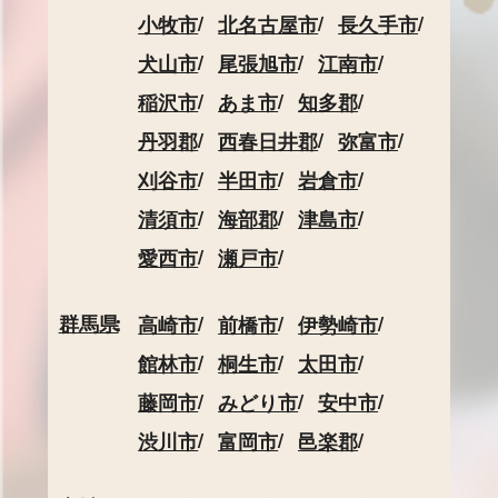
小牧市
北名古屋市
長久手市
犬山市
尾張旭市
江南市
稲沢市
あま市
知多郡
丹羽郡
西春日井郡
弥富市
刈谷市
半田市
岩倉市
清須市
海部郡
津島市
愛西市
瀬戸市
群馬県
高崎市
前橋市
伊勢崎市
館林市
桐生市
太田市
藤岡市
みどり市
安中市
渋川市
富岡市
邑楽郡