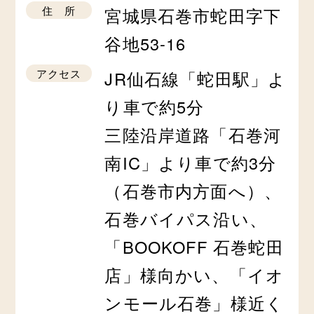
住 所
宮城県石巻市蛇田字下
谷地53-16
アクセス
JR仙石線「蛇田駅」よ
り車で約5分
三陸沿岸道路「石巻河
南IC」より車で約3分
（石巻市内方面へ）、
石巻バイパス沿い、
「BOOKOFF 石巻蛇田
店」様向かい、「イオ
ンモール石巻」様近く