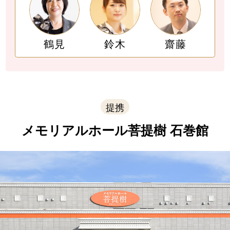
鶴見
鈴木
齋藤
提携
メモリアルホール菩提樹 石巻館