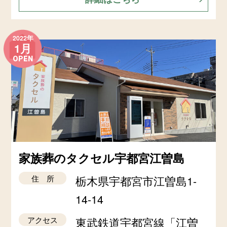
2022年
1月
OPEN
家族葬のタクセル宇都宮江曽島
住 所
栃木県宇都宮市江曽島1-
14-14
アクセス
東武鉄道宇都宮線「江曽