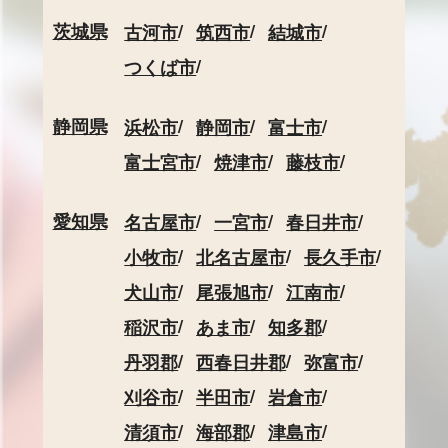
茨城県
古河市
筑西市
結城市
つくば市
静岡県
浜松市
静岡市
富士市
富士宮市
焼津市
藤枝市
愛知県
名古屋市
一宮市
春日井市
小牧市
北名古屋市
長久手市
犬山市
尾張旭市
江南市
稲沢市
あま市
知多郡
丹羽郡
西春日井郡
弥富市
刈谷市
半田市
岩倉市
清須市
海部郡
津島市