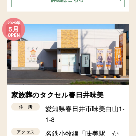
2025年
5月
OPEN
家族葬のタクセル春日井味美
住 所
愛知県春日井市味美白山1-
1-8
アクセス
名鉄小牧線「味美駅」か