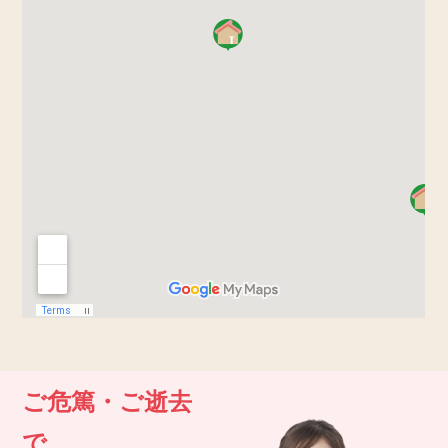
ご危篤・ご逝去
で