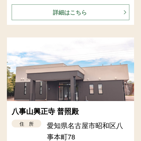
詳細はこちら
八事山興正寺 普照殿
住 所
愛知県名古屋市昭和区八
事本町78