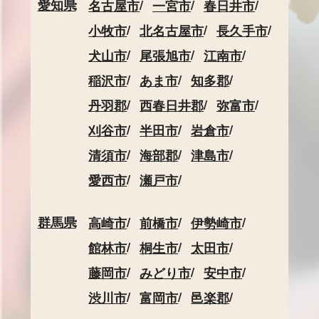
愛知県
名古屋市
一宮市
春日井市
小牧市
北名古屋市
長久手市
犬山市
尾張旭市
江南市
稲沢市
あま市
知多郡
丹羽郡
西春日井郡
弥富市
刈谷市
半田市
岩倉市
清須市
海部郡
津島市
愛西市
瀬戸市
群馬県
高崎市
前橋市
伊勢崎市
館林市
桐生市
太田市
藤岡市
みどり市
安中市
渋川市
富岡市
邑楽郡