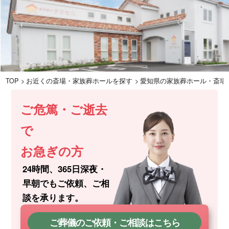
TOP
お近くの斎場・家族葬ホールを探す
愛知県の家族葬ホール・斎場
ご危篤・ご逝去
で
お急ぎの方
24時間、365日深夜・
早朝でもご依頼、
ご相
談を承ります。
ご葬儀のご依頼・ご相談はこちら