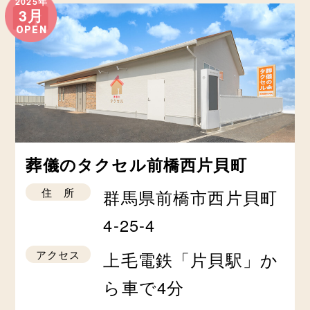
2025年
3月
OPEN
葬儀のタクセル前橋西片貝町
住 所
群馬県前橋市西片貝町
4-25-4
アクセス
上毛電鉄「片貝駅」か
ら車で4分