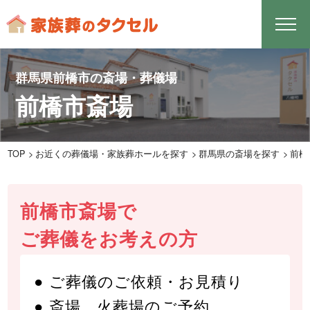
群馬県前橋市の斎場・葬儀場
前橋市斎場
TOP
お近くの葬儀場・家族葬ホールを探す
群馬県の斎場を探す
前橋
前橋市斎場で
ご葬儀をお考えの方
ご葬儀のご依頼・お見積り
斎場、火葬場のご予約