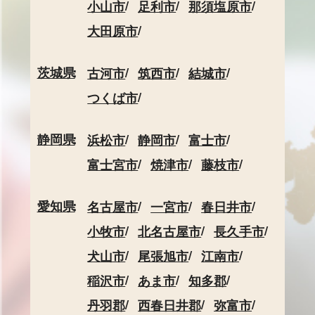
小山市
足利市
那須塩原市
大田原市
茨城県
古河市
筑西市
結城市
つくば市
静岡県
浜松市
静岡市
富士市
富士宮市
焼津市
藤枝市
愛知県
名古屋市
一宮市
春日井市
小牧市
北名古屋市
長久手市
犬山市
尾張旭市
江南市
稲沢市
あま市
知多郡
丹羽郡
西春日井郡
弥富市