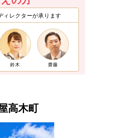
ディレクターが承ります
鈴木
齋藤
屋高木町