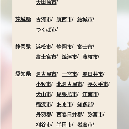
大田原市
茨城県
古河市
筑西市
結城市
つくば市
静岡県
浜松市
静岡市
富士市
富士宮市
焼津市
藤枝市
愛知県
名古屋市
一宮市
春日井市
小牧市
北名古屋市
長久手市
犬山市
尾張旭市
江南市
稲沢市
あま市
知多郡
丹羽郡
西春日井郡
弥富市
刈谷市
半田市
岩倉市