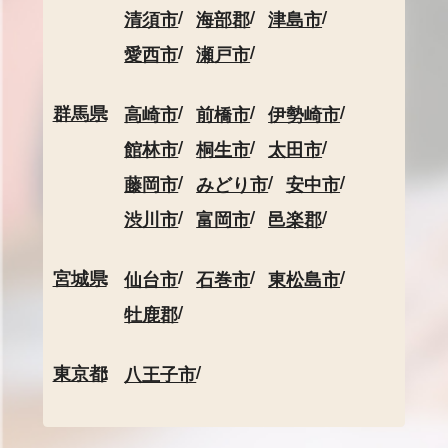
清須市
海部郡
津島市
愛西市
瀬戸市
群馬県
高崎市
前橋市
伊勢崎市
館林市
桐生市
太田市
藤岡市
みどり市
安中市
渋川市
富岡市
邑楽郡
宮城県
仙台市
石巻市
東松島市
牡鹿郡
東京都
八王子市